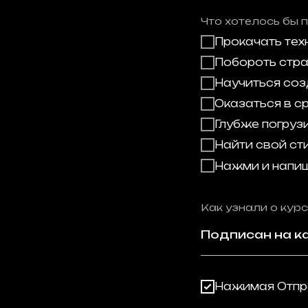
Что хотелось бы п
Прокачать тех
Побороть стр
Научиться со
Оказаться в 
Глубже погруз
Найти свой ст
Нажми и напиш
Как узнали о курс
Нажимая Отпра