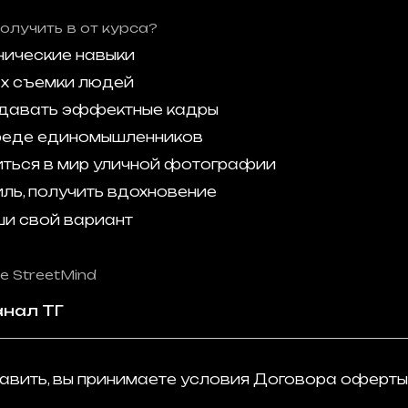
олучить в от курса?
нические навыки
ах съемки людей
здавать эффектные кадры
среде единомышленников
иться в мир уличной фотографии
иль, получить вдохновение
и свой вариант
е StreetMind
вить, вы принимаете условия Договора оферты