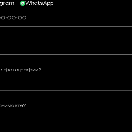
egram
WhatsApp
т в фотографии?
 снимаете?